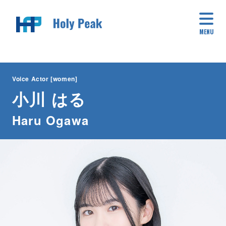
MENU
Voice Actor [women]
小川 はる
Haru Ogawa