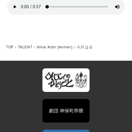
TOP
>
TALENT
>
Voice Actor [women]
>
小川 はる