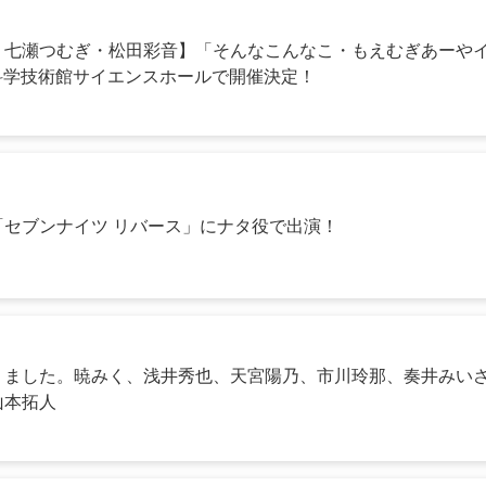
七瀬つむぎ・松田彩音】「そんなこんなこ・もえむぎあーやイベン
)に科学技術館サイエンスホールで開催決定！
セブンナイツ リバース」にナタ役で出演！
りました。暁みく、浅井秀也、天宮陽乃、市川玲那、奏井みい
山本拓人