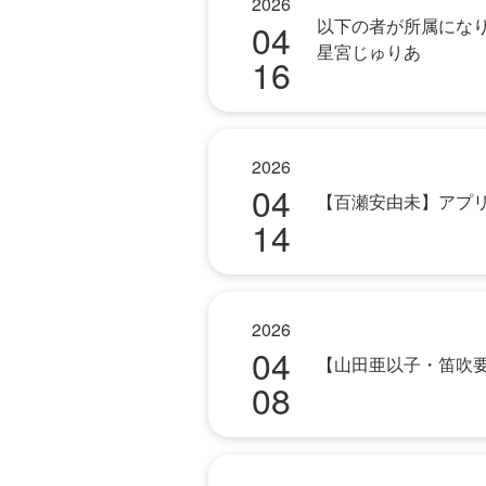
2026
以下の者が所属にな
04
星宮じゅりあ
16
2026
04
【百瀬安由未】アプ
14
2026
04
【山田亜以子・笛吹
08