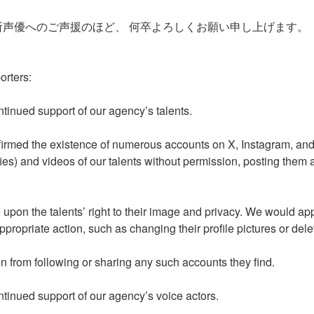
所声優へのご声援のほど、 何卒よろしくお願い申し上げます。
orters:
tinued support of our agency’s talents.
irmed the existence of numerous accounts on X, Instagram, and 
ies) and videos of our talents without permission, posting them as
 upon the talents’ right to their image and privacy. We would appr
propriate action, such as changing their profile pictures or delet
in from following or sharing any such accounts they find.
tinued support of our agency’s voice actors.