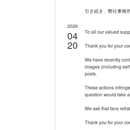
引き続き、弊社事務
2026
To all our valued supp
04
20
Thank you for your con
We have recently conf
images (including self
posts.
These actions infringe
question would take ap
We ask that fans refra
Thank you for your con