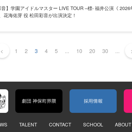
学園アイドルマスター LIVE TOUR –標- 福井公演《 2026年8
ぎ、花海佑芽 役 松田彩音が出演決定！
<
1
2
3
4
5
...
10
20
30
...
WS
TALENT
CONTACT
SCHOOL
ABOUT