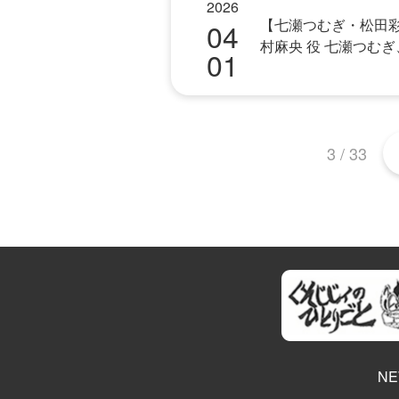
2026
【七瀬つむぎ・松田彩音】
04
村麻央 役 七瀬つむ
01
3 / 33
NE