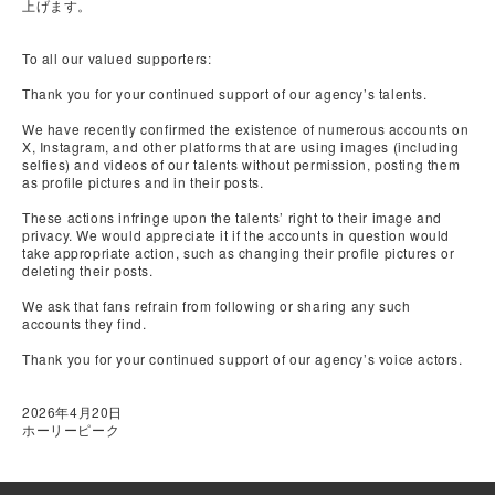
上げます。
To all our valued supporters:
Thank you for your continued support of our agency’s talents.
We have recently confirmed the existence of numerous accounts on
X, Instagram, and other platforms that are using images (including
selfies) and videos of our talents without permission, posting them
as profile pictures and in their posts.
These actions infringe upon the talents’ right to their image and
privacy. We would appreciate it if the accounts in question would
take appropriate action, such as changing their profile pictures or
deleting their posts.
We ask that fans refrain from following or sharing any such
accounts they find.
Thank you for your continued support of our agency’s voice actors.
2026年4月20日
ホーリーピーク