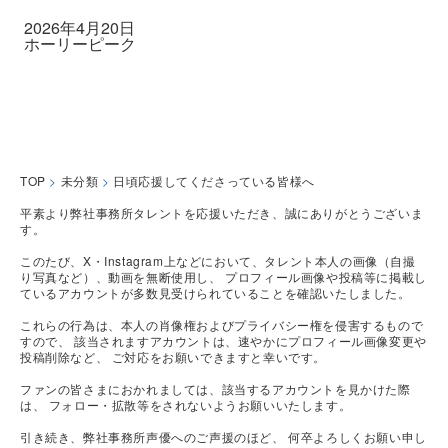
2026年4月20日
ホーリーピーク
TOP
>
未分類
>
日頃応援してくださっている皆様へ
平素より弊社事務所タレントを応援いただき、誠にありがとうございま
す。
このたび、X・Instagram上などにおいて、タレント本人の画像（自撮
り写真など）、動画を無断使用し、 プロフィール画像や投稿等に掲載し
ているアカウントが多数見受けられていることを確認いたしました。
これらの行為は、本人の肖像権およびプライバシー権を侵害するもので
すので、 該当されますアカウントは、速やかにプロフィール画像変更や
投稿削除など、 ご対応をお願いできますと幸いです。
ファンの皆さまにおかれましては、該当するアカウントを見かけた際
は、 フォロー・拡散等をされないようお願いいたします。
引き続き、弊社事務所声優へのご声援のほど、 何卒よろしくお願い申し