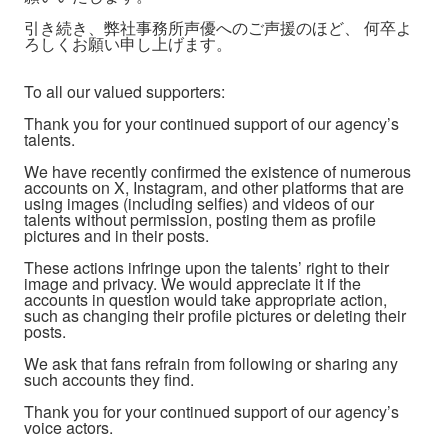
引き続き、弊社事務所声優へのご声援のほど、 何卒よ
ろしくお願い申し上げます。
To all our valued supporters:
Thank you for your continued support of our agency’s
talents.
We have recently confirmed the existence of numerous
accounts on X, Instagram, and other platforms that are
using images (including selfies) and videos of our
talents without permission, posting them as profile
pictures and in their posts.
These actions infringe upon the talents’ right to their
image and privacy. We would appreciate it if the
accounts in question would take appropriate action,
such as changing their profile pictures or deleting their
posts.
We ask that fans refrain from following or sharing any
such accounts they find.
Thank you for your continued support of our agency’s
voice actors.