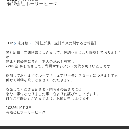
有限会社ホーリーピーク
TOP
>
未分類
>
【弊社所属・立川怜奈に関するご報告】
弊社所属・立川怜奈につきまして、体調不良により静養しておりました
が
健康を最優先に考え、本人の意思を尊重し
9/30(金)をもちまして、専属マネジメント契約を終了いたします。
参加しておりますグループ「ピュアリーモンスター」につきましても
併せて活動を終了とさせていただきます。
応援してくださる皆さま・関係者の皆さまには、
急なご報告となりました事、心よりお詫び申し上げます。
何卒ご理解いただきますよう、お願い申し上げます。
2022年10月3日
有限会社ホーリーピーク